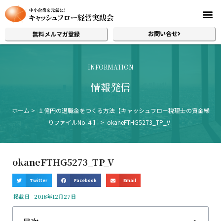
お問い合せ
無料メルマガ登録
INFORMATION
情報発信
ホーム
１億円の退職金をつくる方法【キャッシュフロー税理士の資金繰
りファイルNo.４】
okaneFTHG5273_TP_V
okaneFTHG5273_TP_V
Twitter
Facebook
Email
掲載日
2018年12月27日